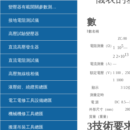
變壓器有載開關參數測試儀
數
接地電阻測試儀
參數名稱
高壓試驗變壓器
ZC-90
電阻測量（Ω）
5
直流高壓發生器
1 10
—
13
2 2×10
直流電阻測試儀
電流測量（A）
—
額定電壓（V）
1 100， 2
高壓無線核相儀
1 1000
液壓鉗、繞纜剪總匯
顯示
3 1/2
測量定時
1m
電工電修工具設備總匯
電 源
DC 8.5
—
外形尺寸（mm）
280×240
機械機修工具總匯
質量（重量）
3
3技術要
搬運吊裝工具總匯