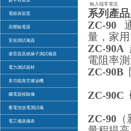
數字表裝置
輸入端零電流
系列產品
電能表裝置
ZC-90
高壓驗電器
量，家用
安規測試儀器
ZC-90A
避雷器及絕緣子測試儀器
電阻率測
電力測試器材
ZC-90B
多功能真空濾油機
ZC-90C
繼電器校驗儀
蓄電池放電測試儀
ZC-90
（
電工儀器儀表
量程提高