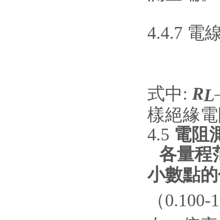
4.4.
式中:
R
L
樣絕緣電
4.5
電阻
各量程
小數點的
（0.100-