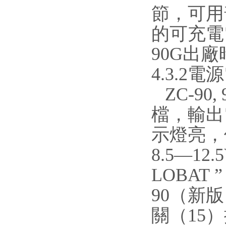
節，可用普
的可充電
90G出
4.3.2
ZC-90,
檔，輸出
示燈亮，
8.5
—
12
LOBAT
”
90（新
關（15