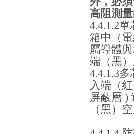
外，必須
高阻測量
4.4.1
箱中（電
屬導體與
端（黑）
4.4.
入端（紅
屏蔽層 
（黑）空
4.4.1