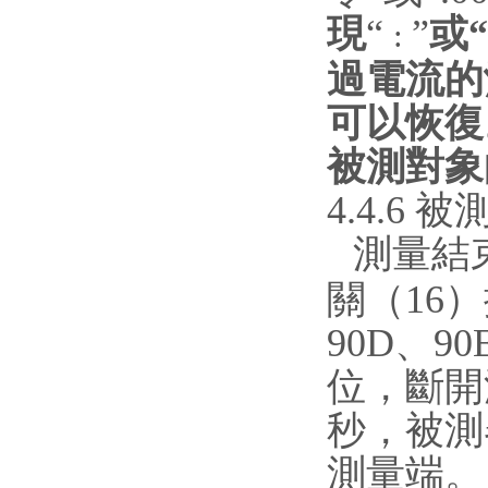
現
“
”
或
:
過電流的
可以恢復
被測對
4.4.6
測量結束
關（16
90D、
9
位，斷開
秒，被測
測量端。