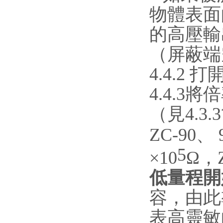
物體表面
的高壓輸
（屏蔽端
4.4.2
4.4.
（見4.3
ZC-90、
5
×10
Ω，Z
低量程開
容，由此
表高靈敏