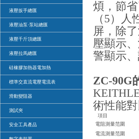
煩，節省
液壓扳手總匯
（5）人
液壓油泵·泵站總匯
屏，除了
液壓千斤頂總匯
壓顯示、
警顯示、
液壓拉馬總匯
硅橡膠加熱器電加熱
ZC-90G
標準交直流電壓電流表
KEITHL
滑動變阻器
術性能對
測試夾
項目
電阻測量范圍
安全工具產品
電流測量范圍