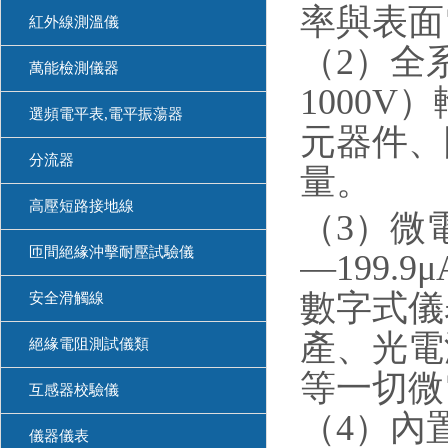
率與表面
紅外線測溫儀
（2）全系
萬能檢測儀器
1000
選頻電平表,電平振蕩器
元器件、
分流器
量。
高壓短路接地線
（3）微電
匝間絕緣沖擊耐壓試驗儀
—
199.9
μ
數字式儀
安全滑觸線
產、光電
絕緣電阻測試儀類
等一切微
互感器校驗儀
（4）內
儀器儀表