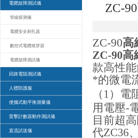
電纜故障測試儀
ZC-
管線探測儀
電纜安全刺扎器
ZC-90
高
數控式電纜燒穿器
ZC-90
高
電纜故障測試儀
款高性能
回路電阻測試儀
*的微電
人體防護服
（1）電
便攜式動平衡測量儀
用電壓-
雷擊計數器動作測試儀
目前超高
代ZC3
直流試送儀