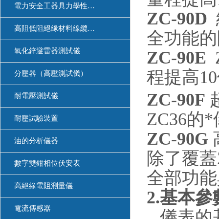
電力安全工器具力學性能試驗機
ZC-90D
高阻低阻絕緣材料線纜測量
全功能的
氧化鋅避雷器測試儀
ZC-90E
程提高1
分壓器（高壓測試儀）
ZC-90F
耐電壓測試儀
ZC36的
耐壓試驗裝置
ZC-90G
油的分析儀器
除了覆蓋Z
數字雙鉗相位伏安表
全部功能
高絕緣電阻測量儀
2.基本參
電流傳感器
儀表的基