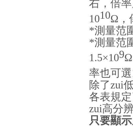
右，倍率
10
10
Ω，
*測量范圍為
*測量范圍為
9
1.5
×
10
率也可選
除了zu
各表規定
zui高
只要顯示