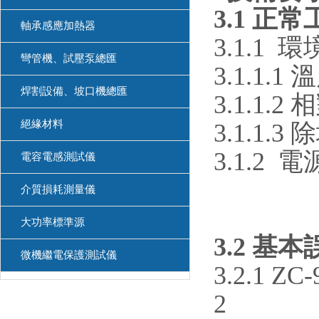
3.1 正
軸承感應加熱器
3.1.1 
彎管機、試壓泵總匯
3.1.1.1
焊割設備、坡口機總匯
3.1.1
絕緣材料
3.1.
3.1.2 電
電容電感測試儀
介質損耗測量儀
大功率標準源
3.2 基
微機繼電保護測試儀
3.2.1
2