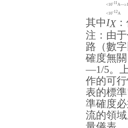
-11
<10
A
—
≥
-12
<10
A
其中
I
：
X
注：由于
路（數字
確度無關
—
1/5
作的可行
表的標準
準確度必
流的領域
量